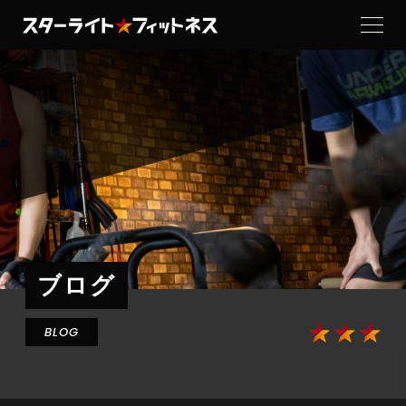
当ジムの特徴
トレーナー
設備紹介
料金・コース
よくある質問
ブログ
お客さまの声
BLOG
お知らせ
ブログ