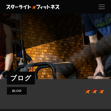
当ジムの特徴
トレーナー
設備紹介
料金・コース
よくある質問
ブログ
お客さまの声
BLOG
お知らせ
ブログ